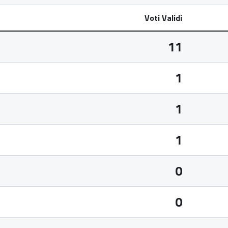
Voti Validi
11
1
1
1
0
0