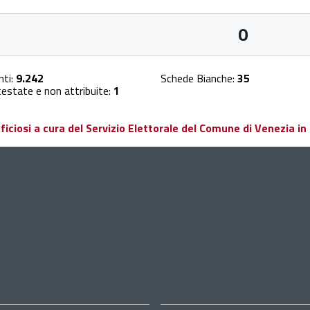
0
nti:
9.242
Schede Bianche:
35
estate e non attribuite:
1
ciosi a cura del Servizio Elettorale del Comune di Venezia in 