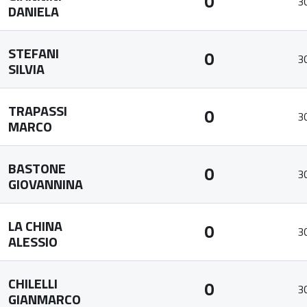
0
3
DANIELA
STEFANI
0
3
SILVIA
TRAPASSI
0
3
MARCO
BASTONE
0
3
GIOVANNINA
LA CHINA
0
3
ALESSIO
CHILELLI
0
3
GIANMARCO