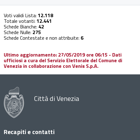
Voti validi Lista:
12.118
Totale votanti:
12.441
Schede Bianche:
42
Schede Nulle:
275
Schede Contestate e non attribuite:
6
Ultimo aggiornamento: 27/05/2019 ore 06:15 - Dati
ufficiosi a cura del Servizio Elettorale del Comune di
Venezia in collaborazione con Venis S.p.A.
Città di Venezia
Recapiti e contatti