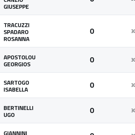
GIUSEPPE
TRACUZZI
0
SPADARO
3
ROSANNA
APOSTOLOU
0
3
GEORGIOS
SARTOGO
0
3
ISABELLA
BERTINELLI
0
3
UGO
GIANNINI