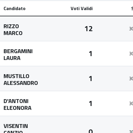
Candidato
Voti Validi
RIZZO
12
3
MARCO
BERGAMINI
1
3
LAURA
MUSTILLO
1
3
ALESSANDRO
D'ANTONI
1
3
ELEONORA
VISENTIN
0
CANZIO
3