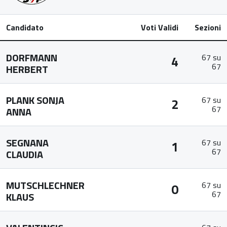
Candidato
Voti Validi
Sezioni
DORFMANN
67 su
4
67
HERBERT
PLANK SONJA
67 su
2
67
ANNA
SEGNANA
67 su
1
67
CLAUDIA
MUTSCHLECHNER
67 su
0
67
KLAUS