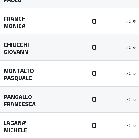
FRANCH
0
30 su
MONICA
CHIUCCHI
0
30 su
GIOVANNI
MONTALTO
0
30 su
PASQUALE
PANGALLO
0
30 su
FRANCESCA
LAGANA'
0
30 su
MICHELE