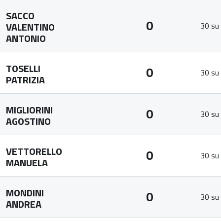
SACCO
0
VALENTINO
30 su
ANTONIO
TOSELLI
0
30 su
PATRIZIA
MIGLIORINI
0
30 su
AGOSTINO
VETTORELLO
0
30 su
MANUELA
MONDINI
0
30 su
ANDREA