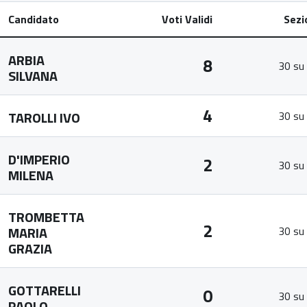
Candidato
Voti Validi
Sezi
ARBIA
8
30 su
SILVANA
4
TAROLLI IVO
30 su
D'IMPERIO
2
30 su
MILENA
TROMBETTA
2
MARIA
30 su
GRAZIA
GOTTARELLI
0
30 su
PAOLO