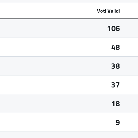
Voti Validi
106
48
38
37
18
9