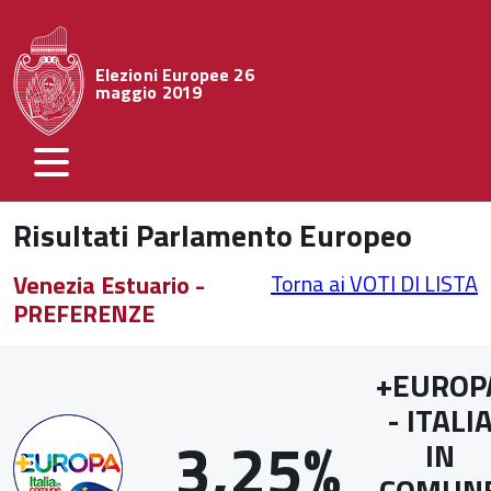
Elezioni Europee 26
maggio 2019
Risultati Parlamento Europeo
Venezia Estuario -
Torna ai VOTI DI LISTA
PREFERENZE
+EUROP
- ITALI
3,25%
IN
COMUN