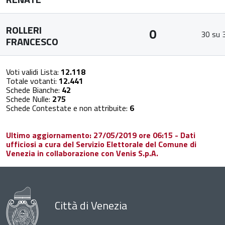
ROLLERI
0
30 su 
FRANCESCO
Voti validi Lista:
12.118
Totale votanti:
12.441
Schede Bianche:
42
Schede Nulle:
275
Schede Contestate e non attribuite:
6
Ultimo aggiornamento: 27/05/2019 ore 06:15 - Dati
ufficiosi a cura del Servizio Elettorale del Comune di
Venezia in collaborazione con Venis S.p.A.
Città di Venezia