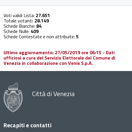
Voti validi Lista:
27.651
Totale votanti:
28.149
Schede Bianche:
84
Schede Nulle:
409
Schede Contestate e non attribuite:
5
Ultimo aggiornamento: 27/05/2019 ore 06:15 - Dati
ufficiosi a cura del Servizio Elettorale del Comune di
Venezia in collaborazione con Venis S.p.A.
Città di Venezia
Recapiti e contatti