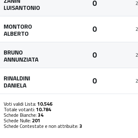
ZANIN
0
2
LUISANTONIO
MONTORO
0
2
ALBERTO
BRUNO
0
2
ANNUNZIATA
RINALDINI
0
2
DANIELA
Voti validi Lista:
10.546
Totale votanti:
10.784
Schede Bianche:
34
Schede Nulle:
201
Schede Contestate e non attribuite:
3