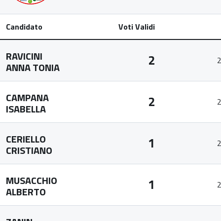
Candidato
Voti Validi
RAVICINI
2
2
ANNA TONIA
CAMPANA
2
2
ISABELLA
CERIELLO
1
2
CRISTIANO
MUSACCHIO
1
2
ALBERTO