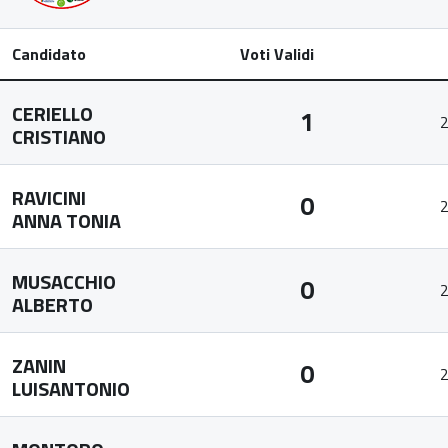
Candidato
Voti Validi
CERIELLO
1
2
CRISTIANO
RAVICINI
0
2
ANNA TONIA
MUSACCHIO
0
2
ALBERTO
ZANIN
0
2
LUISANTONIO