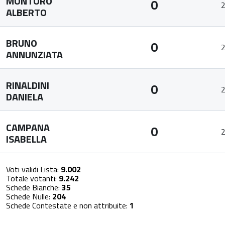
MONTORO
0
2
ALBERTO
BRUNO
0
2
ANNUNZIATA
RINALDINI
0
2
DANIELA
CAMPANA
0
2
ISABELLA
Voti validi Lista:
9.002
Totale votanti:
9.242
Schede Bianche:
35
Schede Nulle:
204
Schede Contestate e non attribuite:
1