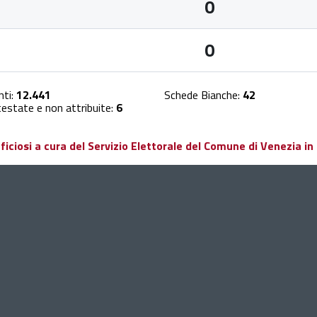
0
0
nti:
12.441
Schede Bianche:
42
estate e non attribuite:
6
ciosi a cura del Servizio Elettorale del Comune di Venezia in 