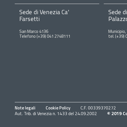
Sede di Venezia Ca'
Sede d
Farsetti
Palazz
San Marco 4136
Municipio,
Telefono (+39) 041 2748111
tel. (+39)
C.F. 00339370272
Note legali
Cookie Policy
Aut. Trib. di Venezia n. 1433 del 24.09.2002
© 2019 Co