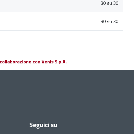
30 su 30
30 su 30
collaborazione con Venis S.p.A.
Seguici su