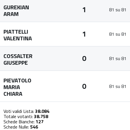
GUREKIAN
1
81 su 81
ARAM
PIATTELLI
1
81 su 81
VALENTINA
COSSALTER
0
81 su 81
GIUSEPPE
PIEVATOLO
0
MARIA
81 su 81
CHIARA
Voti validi Lista:
38.084
Totale votanti:
38.758
Schede Bianche:
127
Schede Nulle:
546