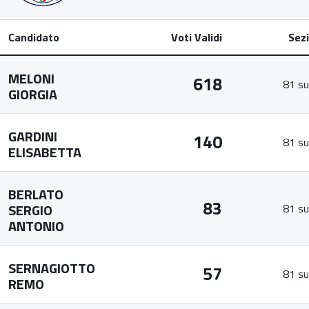
Candidato
Voti Validi
Sezi
MELONI
618
81 su
GIORGIA
GARDINI
140
81 su
ELISABETTA
BERLATO
83
SERGIO
81 su
ANTONIO
SERNAGIOTTO
57
81 su
REMO