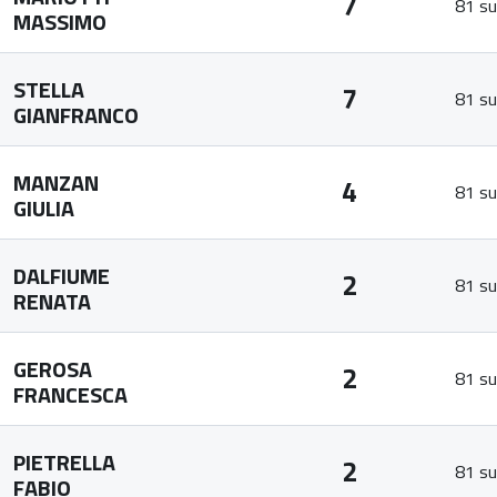
7
81 su
MASSIMO
STELLA
7
81 su
GIANFRANCO
MANZAN
4
81 su
GIULIA
DALFIUME
2
81 su
RENATA
GEROSA
2
81 su
FRANCESCA
PIETRELLA
2
81 su
FABIO