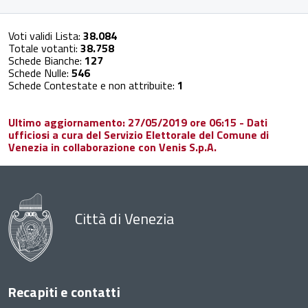
Voti validi Lista:
38.084
Totale votanti:
38.758
Schede Bianche:
127
Schede Nulle:
546
Schede Contestate e non attribuite:
1
Ultimo aggiornamento: 27/05/2019 ore 06:15 - Dati
ufficiosi a cura del Servizio Elettorale del Comune di
Venezia in collaborazione con Venis S.p.A.
Città di Venezia
Recapiti e contatti