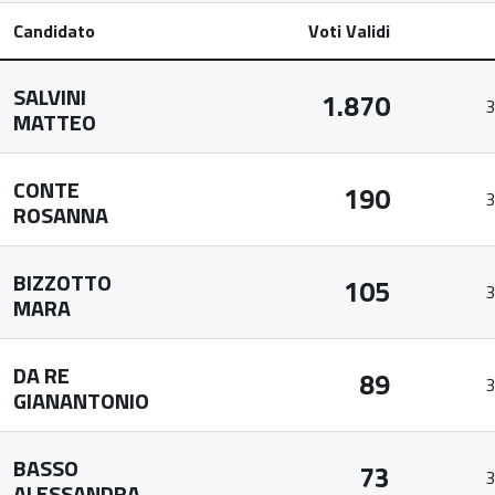
Candidato
Voti Validi
SALVINI
1.870
3
MATTEO
CONTE
190
3
ROSANNA
BIZZOTTO
105
3
MARA
DA RE
89
3
GIANANTONIO
BASSO
73
3
ALESSANDRA