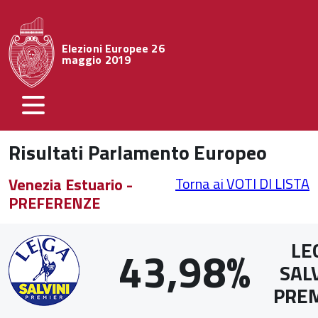
Elezioni Europee 26
maggio 2019
Risultati Parlamento Europeo
Venezia Estuario -
Torna ai VOTI DI LISTA
PREFERENZE
LE
43,98%
SAL
PRE