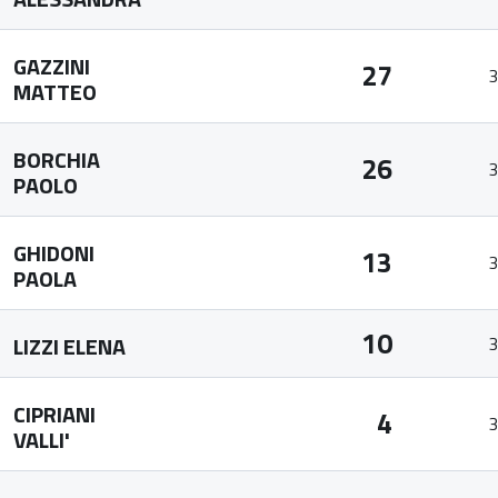
GAZZINI
27
3
MATTEO
BORCHIA
26
3
PAOLO
GHIDONI
13
3
PAOLA
10
LIZZI ELENA
3
CIPRIANI
4
3
VALLI'