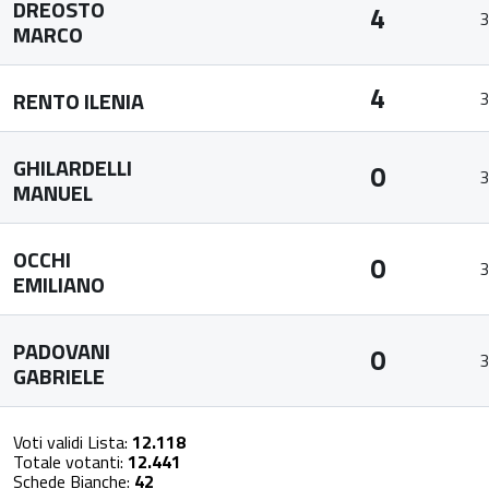
DREOSTO
4
3
MARCO
4
RENTO ILENIA
3
GHILARDELLI
0
3
MANUEL
OCCHI
0
3
EMILIANO
PADOVANI
0
3
GABRIELE
Voti validi Lista:
12.118
Totale votanti:
12.441
Schede Bianche:
42